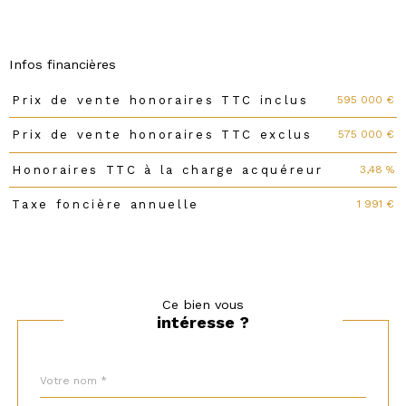
Infos financières
595 000 €
Prix de vente honoraires TTC inclus
Caractéristiques
Valeurs
575 000 €
Prix de vente honoraires TTC exclus
3,48 %
Honoraires TTC à la charge acquéreur
1 991 €
Taxe foncière annuelle
Ce bien vous
intéresse ?
Nom
Fieldset
*
par
défaut