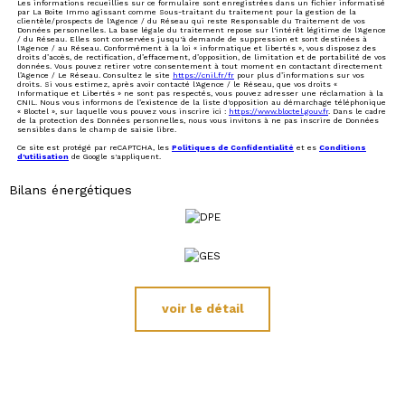
Les informations recueillies sur ce formulaire sont enregistrées dans un fichier informatisé
par La Boite Immo agissant comme Sous-traitant du traitement pour la gestion de la
clientèle/prospects de l'Agence / du Réseau qui reste Responsable du Traitement de vos
Données personnelles. La base légale du traitement repose sur l'intérêt légitime de l'Agence
/ du Réseau. Elles sont conservées jusqu'à demande de suppression et sont destinées à
l'Agence / au Réseau. Conformément à la loi « informatique et libertés », vous disposez des
droits d’accès, de rectification, d’effacement, d’opposition, de limitation et de portabilité de vos
données. Vous pouvez retirer votre consentement à tout moment en contactant directement
l’Agence / Le Réseau. Consultez le site
https://cnil.fr/fr
pour plus d’informations sur vos
droits. Si vous estimez, après avoir contacté l'Agence / le Réseau, que vos droits «
Informatique et Libertés » ne sont pas respectés, vous pouvez adresser une réclamation à la
CNIL. Nous vous informons de l’existence de la liste d'opposition au démarchage téléphonique
« Bloctel », sur laquelle vous pouvez vous inscrire ici :
https://www.bloctel.gouv.fr
. Dans le cadre
de la protection des Données personnelles, nous vous invitons à ne pas inscrire de Données
sensibles dans le champ de saisie libre.
Ce site est protégé par reCAPTCHA, les
Politiques de Confidentialité
et es
Conditions
d'utilisation
de Google s'appliquent.
Bilans énergétiques
voir le détail