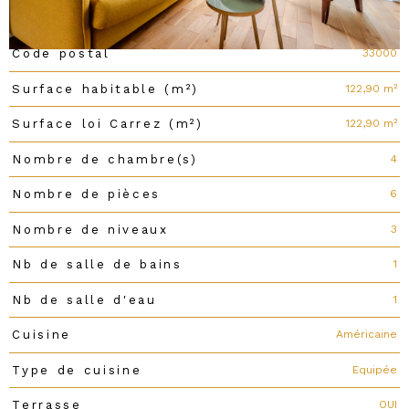
Caractéristiques du bien
33000
Code postal
Caractéristiques
Valeurs
122,90 m²
Surface habitable (m²)
122,90 m²
Surface loi Carrez (m²)
4
Nombre de chambre(s)
6
Nombre de pièces
3
Nombre de niveaux
1
Nb de salle de bains
1
Nb de salle d'eau
Américaine
Cuisine
Equipée
Type de cuisine
OUI
Terrasse