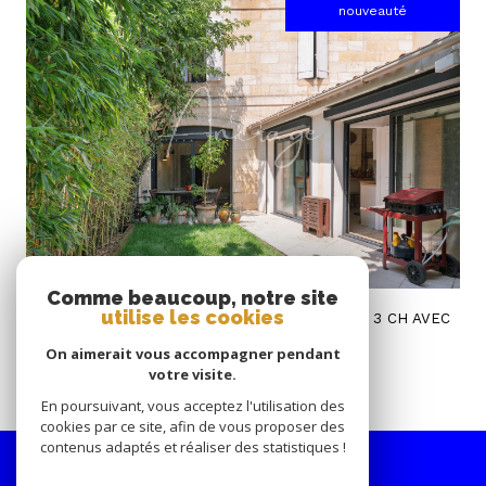
nouveauté
voir le bien
Comme beaucoup, notre site
Bordeaux (33800)
utilise les cookies
NANSOUTY / BARRIERE DE TOULOUSE DUPLEX 3 CH AVEC
JARDIN
On aimerait vous accompagner pendant
110,24 m²
-
530 000 €
votre visite.
En poursuivant, vous acceptez l'utilisation des
cookies par ce site, afin de vous proposer des
contenus adaptés et réaliser des statistiques !
Nous
suivre