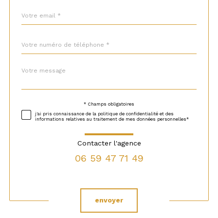
email
*
Téléphone
*
Message
Fieldset
*
par
défaut
* Champs obligatoires
Validation
j'ai pris connaissance de la politique de confidentialité et des
informations relatives au traitement de mes données personnelles*
Contacter l'agence
06 59 47 71 49
Validation
envoyer