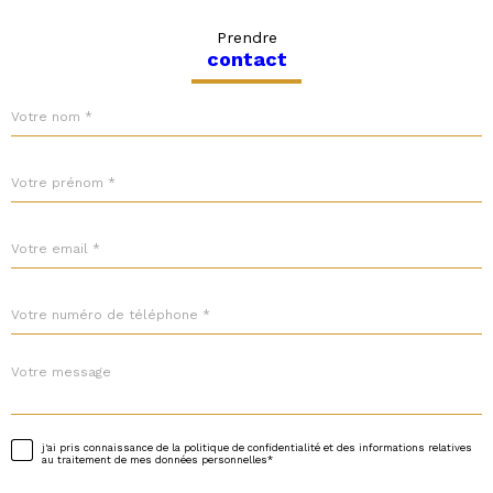
Prendre
contact
Nom
R
*
e
n
s
Prénom
e
*
i
g
n
Adresse
email
e
*
z
v
Téléphone
o
*
s
c
Message
o
*
o
r
d
j'ai pris connaissance de la politique de confidentialité et des informations relatives
Validation
au traitement de mes données personnelles*
o
n