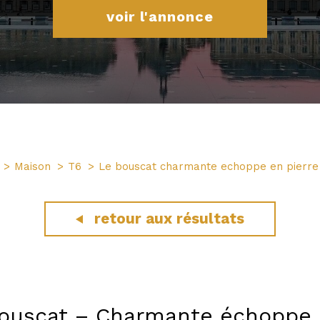
voir l'annonce
Maison
T6
Le bouscat charmante echoppe en pierre a
retour aux résultats
ouscat – Charmante échoppe en