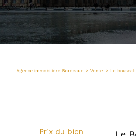
Agence immobilière Bordeaux
Vente
Le bouscat
Prix du bien
Le B