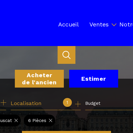
Accueil
Ventes
Notr
Biens en vente
Locaux professionnels en ve
Biens vendus par Ancrage
Acheter
Estimer
de l'ancien
de l'ancien
1
Localisation
Budget
de l'immo pro
ouscat
6 Pièces