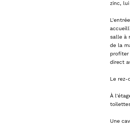
zinc, lu
L'entrée
accueil
salle à
de la ma
profite
direct a
Le rez-
À l'éta
toilett
Une cav