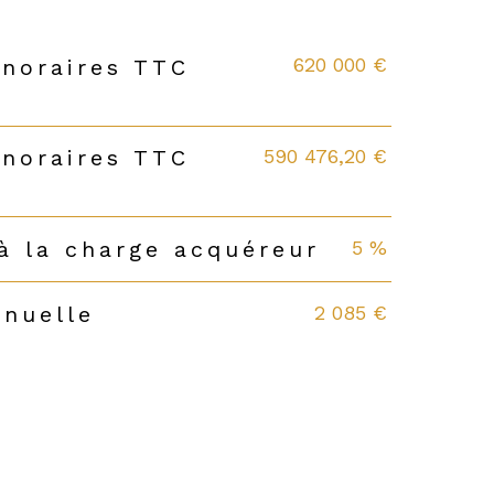
620 000 €
onoraires TTC
590 476,20 €
onoraires TTC
5 %
à la charge acquéreur
2 085 €
nnuelle