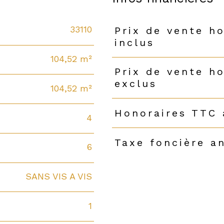
33110
Prix de vente h
Caractéristiques
Valeurs
inclus
104,52 m²
Prix de vente h
exclus
104,52 m²
Honoraires TTC 
4
Taxe foncière a
6
SANS VIS A VIS
1