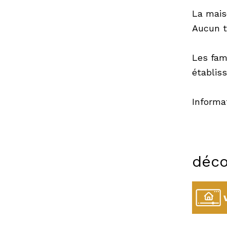
La mais
Aucun t
Les fami
établis
Informat
déco