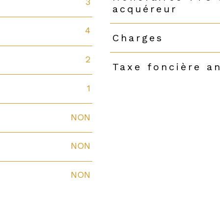
3
acquéreur
4
Charges
2
Taxe foncière a
1
NON
NON
NON