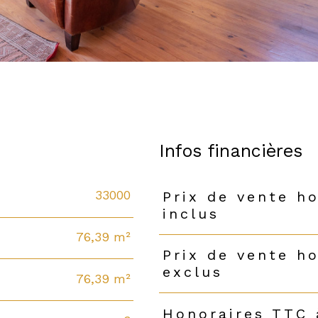
Infos financières
33000
Prix de vente h
Caractéristiques
Valeurs
inclus
76,39 m²
Prix de vente h
exclus
76,39 m²
Honoraires TTC 