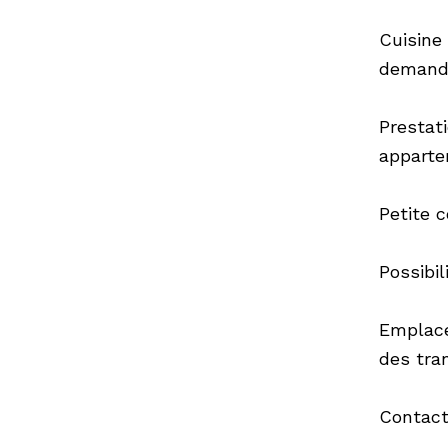
Cuisine 
demand
Prestat
apparte
Petite c
Possibi
Emplace
des tra
Contact