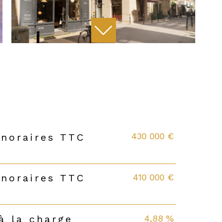
430 000 €
onoraires TTC
410 000 €
onoraires TTC
4,88 %
à la charge