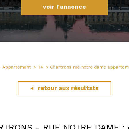
voir l'annonce
Appartement
T4
Chartrons rue notre dame appartem
retour aux résultats
RTRONS - RUE NOTRE DAME : 