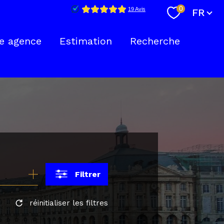
Langue
0
FR
e agence
Estimation
Recherche
nte
Filtrer
réinitialiser les filtres