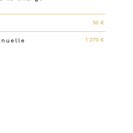
50 €
1 270 €
nnuelle