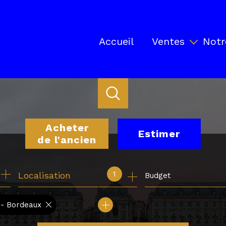
Accueil
Ventes
Notr
Biens en vente
Locaux professionnels en ve
Biens vendus par Ancrage
Acheter
Estimer
de l'ancien
de l'ancien
1
Localisation
Budget
de l'immo pro
 - Bordeaux