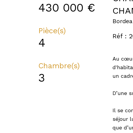
430 000 €
CHA
Bordea
Pièce(s)
Réf : 
4
Au cœur
Chambre(s)
d'habita
3
un cadr
D’une s
Il se c
séjour 
que d’u