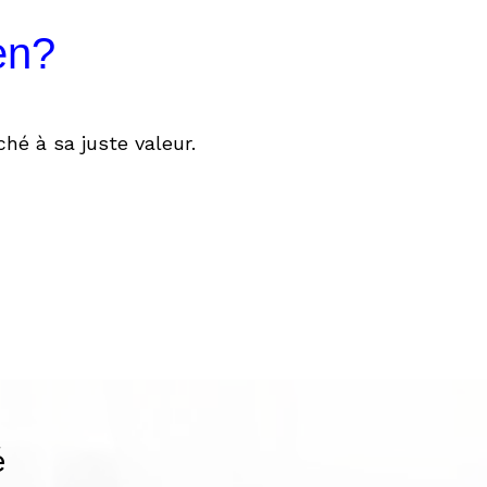
en?
hé à sa juste valeur.
é