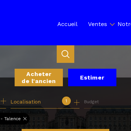
Accueil
Ventes
Notr
Biens en vente
Locaux professionnels en ve
Biens vendus par Ancrage
Acheter
Estimer
de l'ancien
de l'ancien
1
Localisation
Budget
de l'immo pro
 - Talence