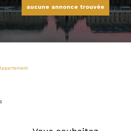
aucune annonce trouvée
Appartement
S