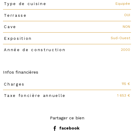
Equipée
Type de cuisine
OUI
Terrasse
NON
Cave
Sud-Ouest
Exposition
2000
Année de construction
Infos financières
115 €
Charges
Caractéristiques
Valeurs
1 653 €
Taxe foncière annuelle
Partager ce bien
facebook