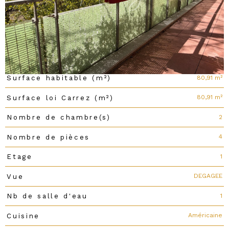
Caractéristiques du bien
33800
Code postal
Caractéristiques
Valeurs
80,91 m²
Surface habitable (m²)
80,91 m²
Surface loi Carrez (m²)
2
Nombre de chambre(s)
4
Nombre de pièces
1
Etage
DEGAGEE
Vue
1
Nb de salle d'eau
Américaine
Cuisine