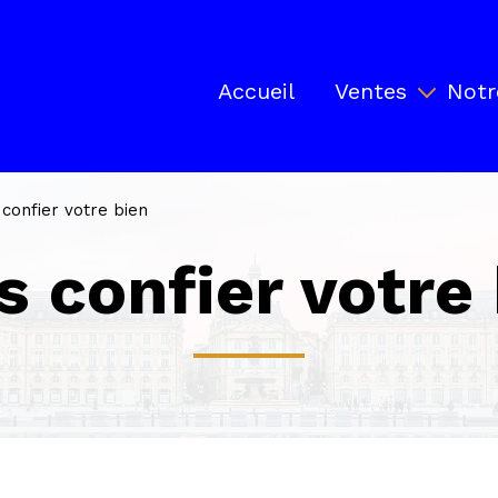
Accueil
Ventes
Notr
Biens en vente
Locaux professionnels en ve
confier votre bien
Biens vendus par Ancrage
us confier votre