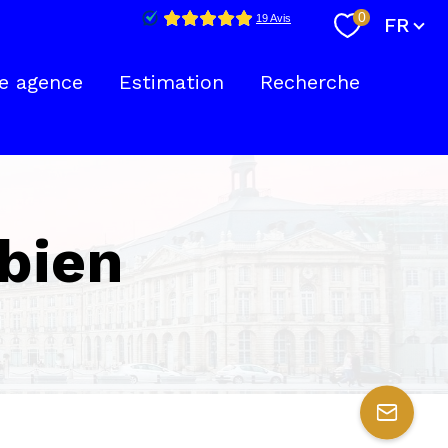
Langue
0
FR
e agence
Estimation
Recherche
nte
 bien